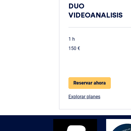
DUO
VIDEOANALISIS
1 h
150
150 €
euros
Reservar ahora
Explorar planes