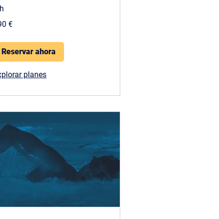
 h
0
90 €
ros
Reservar ahora
xplorar planes