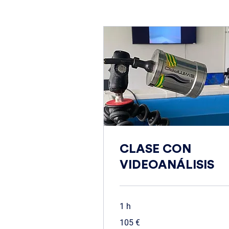
CLASE CON
VIDEOANÁLISIS
1 h
105
105 €
euros