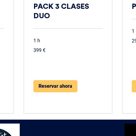
PACK 3 CLASES
DUO
1
29
1 h
2
eu
399
399 €
euros
Reservar ahora