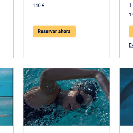
140
1
140 €
euros
19
1
eu
Reservar ahora
E