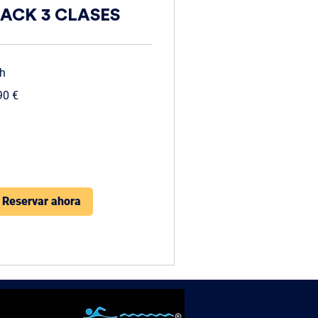
PACK 3 CLASES
 h
0
90 €
ros
Reservar ahora