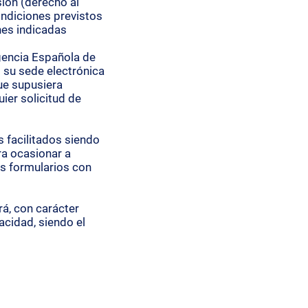
ión (derecho al
condiciones previstos
nes indicadas
gencia Española de
 su sede electrónica
ue supusiera
ier solicitud de
 facilitados siendo
ra ocasionar a
s formularios con
rá, con carácter
vacidad, siendo el