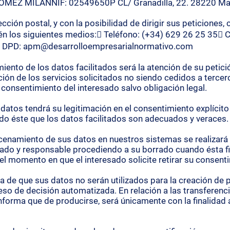
OMEZ MILANNIF: 02549650P CL/ Granadilla, 22. 28220 Maj
ción postal, y con la posibilidad de dirigir sus peticiones, 
ién los siguientes medios: Teléfono: (+34) 629 26 25 35 C
 DPD:
apm@desarrolloempresarialnormativo.com
amiento de los datos facilitados será la atención de su petici
ción de los servicios solicitados no siendo cedidos a tercer
io consentimiento del interesado salvo obligación legal.
 datos tendrá su legitimación en el consentimiento explícito
do éste que los datos facilitados son adecuados y veraces.
cenamiento de sus datos en nuestros sistemas se realizará 
esado y responsable procediendo a su borrado cuando ésta fi
 el momento en que el interesado solicite retirar su consent
 de que sus datos no serán utilizados para la creación de p
eso de decisión automatizada. En relación a las transferenc
informa que de producirse, será únicamente con la finalidad