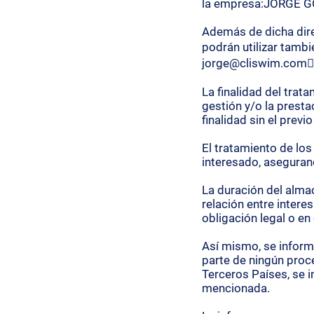
la empresa:JORGE G
Además de dicha direc
podrán utilizar tamb
jorge@cliswim.com

La finalidad del trat
gestión y/o la presta
finalidad sin el prev
El tratamiento de los
interesado, aseguran
La duración del alma
relación entre inter
obligación legal o en
Así mismo, se informa
parte de ningún proc
Terceros Países, se 
mencionada.