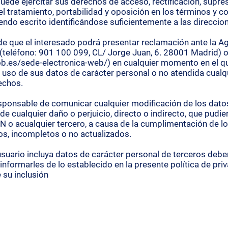
ede ejercitar sus derechos de acceso, rectificación, supres
 del tratamiento, portabilidad y oposición en los términos y 
endo escrito identificándose suficientemente a las direccio
e que el interesado podrá presentar reclamación ante la A
(teléfono: 901 100 099, CL/ Jorge Juan, 6. 28001 Madrid) o
b.es/sede-electronica-web/)
en cualquier momento en el q
 uso de sus datos de carácter personal o no atendida cualqu
echos.
esponsable de comunicar cualquier modificación de los datos
de cualquier daño o perjuicio, directo o indirecto, que pudie
 acualquier tercero, a causa de la cumplimentación de lo
os, incompletos o no actualizados.
usuario incluya datos de carácter personal de terceros debe
 informarles de lo establecido en la presente política de pri
 su inclusión