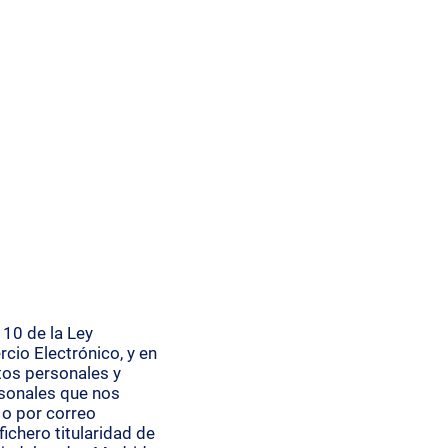
Iniciar sesión
OTROS
TIENDA CLISWIMERS
 10 de la Ley
cio Electrónico, y en
tos personales y
rsonales que nos
 o por correo
ichero titularidad de