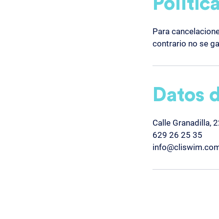
Polític
Para cancelacione
contrario no se ga
Datos 
Calle Granadilla,
629 26 25 35
info@cliswim.co